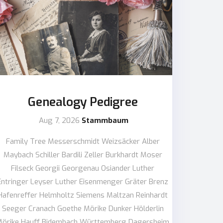
Genealogy Pedigree
Aug 7, 2026
Stammbaum
Family Tree Messerschmidt Weizsäcker Alber
Maybach Schiller Bardili Zeller Burkhardt Moser
Filseck Georgii Georgenau Osiander Luther
Entringer Leyser Luther Eisenmenger Gräter Brenz
Hafenreffer Helmholtz Siemens Maltzan Reinhardt
Seeger Cranach Goethe Mörike Dunker Hölderlin
örike Hauff Bidembach Württemberg Dagersheim