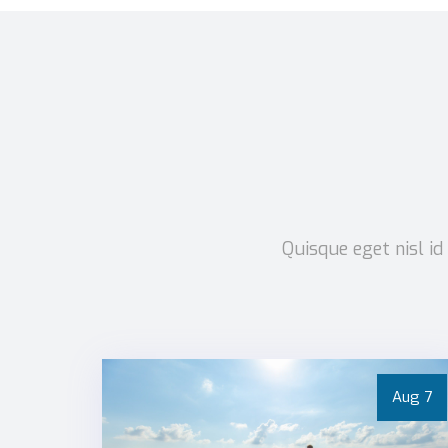
Quisque eget nisl id
Aug
7