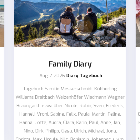
Family Diary
Aug 7, 2026
Diary Tagebuch
Tagebuch Familie Messerschmidt Köbberling
Williams Breitbach Weizenhöfer Wiedmann Wagner
Braungarth etwa über Nicole, Robin, Sven, Frederik,
Hanneli, Vroni, Sabine, Felix, Paula, Martin, Feline,
Hanna, Lotte, Audra, Clara, Karin, Paul, Anne, Jan,
Nino, Dirk, Philipp, Gesa, Ulrich, Michael, Jona,
Christa, Max, Ursula, Nils, Benjamin, Johannes, u.v.m.
M