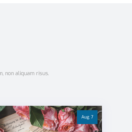
m, non aliquam risus.
Aug
7