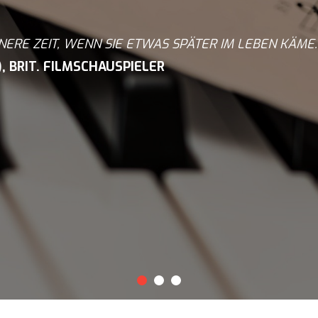
NERE ZEIT, WENN SIE ETWAS SPÄTER IM LEBEN KÄME.
), BRIT. FILMSCHAUSPIELER