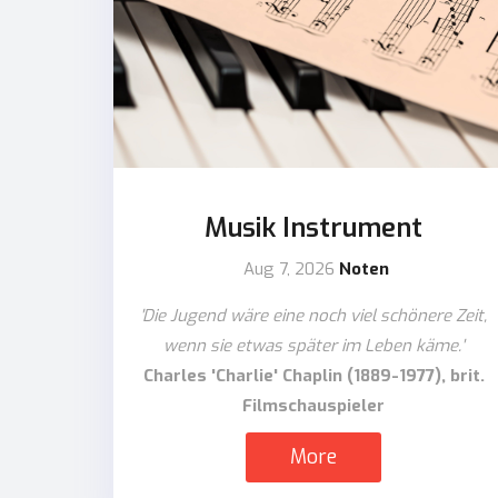
Musik Instrument
Aug 7, 2026
Noten
'Die Jugend wäre eine noch viel schönere Zeit,
wenn sie etwas später im Leben käme.'
Charles 'Charlie' Chaplin (1889-1977), brit.
Filmschauspieler
More