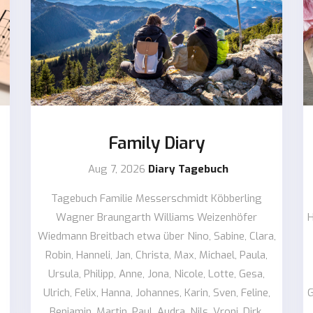
Family Diary
Aug 7, 2026
Diary Tagebuch
Tagebuch Familie Messerschmidt Köbberling
Wagner Braungarth Williams Weizenhöfer
H
Wiedmann Breitbach etwa über Nino, Sabine, Clara,
Robin, Hanneli, Jan, Christa, Max, Michael, Paula,
Ursula, Philipp, Anne, Jona, Nicole, Lotte, Gesa,
Ulrich, Felix, Hanna, Johannes, Karin, Sven, Feline,
G
Benjamin, Martin, Paul, Audra, Nils, Vroni, Dirk,