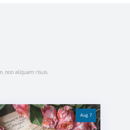
m, non aliquam risus.
Aug
7